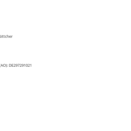
Böttcher
(AO): DE297291021