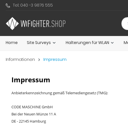
Tel.: 040 -3 9876 555
springen
Zur Hauptnavigation springen
Home
Site Surveys
Halterungen für WLAN
M
Informationen
Impressum
Impressum
Anbieterkennzeichnung gemäß Telemediengesetz (TMG):
CODE MASCHINE GmbH
Bei der Neuen Münze 11 A
DE - 22145 Hamburg