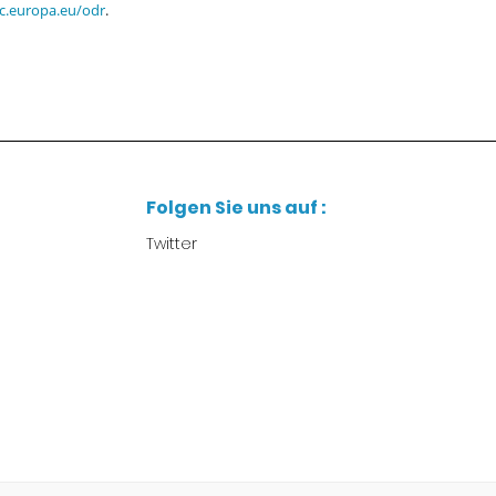
ec.europa.eu/odr
.
Folgen Sie uns auf :
Twitter