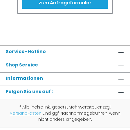
stabile und zuverlässige Verbindung
zum Anfrageformular
sicherzustellen. Hauptaspekte einer WiFi
Troubleshooting Survey
Problemidentifikation: Erfassen der
Symptome und Beschwerden der
Benutzer, wie langsame Verbindungen,
häufige Verbindungsabbrüche oder
tote Zonen. Dokumentation der
spezifischen Standorte und Zeiten, an
denen Probleme auftreten.
Service-Hotline
Netzwerkanalyse: Verwendung von
Analysetools, um die Signalstärke,
Interferenzen und Netzwerkkonfiguration
Shop Service
zu überprüfen. Überprüfung der Access
Points (APs) und deren Konfiguration,
Informationen
einschließlich Kanalzuweisung und
Sendeleistung. Interferenzanalyse:
Identifikation von externen Störungen,
Folgen Sie uns auf :
wie andere drahtlose Netzwerke,
Bluetooth-Geräte, Mikrowellen oder
andere elektronische Geräte. Messung
* Alle Preise inkl. gesetzl. Mehrwertsteuer zzgl.
und Analyse von Interferenzen, die die
Versandkosten
und ggf. Nachnahmegebühren, wenn
Netzwerkleistung beeinträchtigen
nicht anders angegeben.
könnten. Durchsatz- und Leistungstests:
Durchführung von