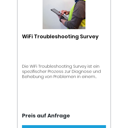
WiFi Troubleshooting Survey
Die WiFi Troubleshooting Survey ist ein
spezifischer Prozess zur Diagnose und
Behebung von Problemen in einem
bestehenden drahtlosen Netzwerk.
Diese Art von Survey wird durchgeführt,
um die Ursachen von
Leistungsproblemen,
Abdeckungsproblemen oder
Verbindungsabbrüchen zu identifizieren
und entsprechende Lösungen zu
Preis auf Anfrage
implementieren. Ziel ist es, die
Netzwerkleistung zu optimieren und eine