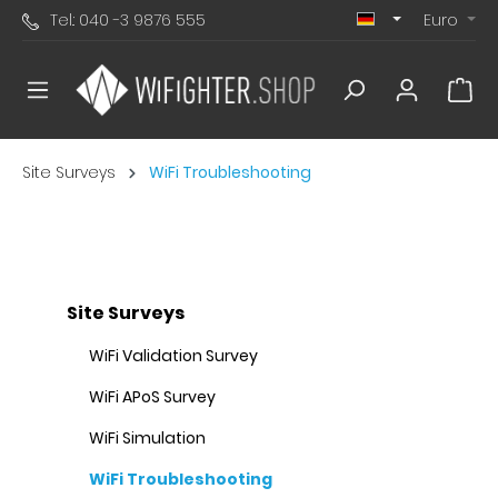
Tel.: 040 -3 9876 555
Euro
alt springen
War
Site Surveys
WiFi Troubleshooting
Site Surveys
WiFi Validation Survey
WiFi APoS Survey
WiFi Simulation
WiFi Troubleshooting