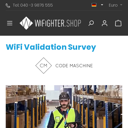
Tel.: 040 -3 9876 555
Euro
alt springen
War
WiFi Validation Survey
Bildergalerie überspringen