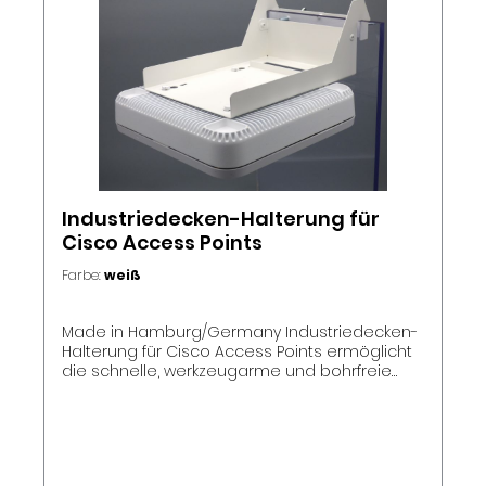
Industriedecken-Halterung für
Cisco Access Points
Farbe:
weiß
Made in Hamburg/Germany Industriedecken-
Halterung für Cisco Access Points ermöglicht
die schnelle, werkzeugarme und bohrfreie
Montage von Cisco Access Points an
Industrie- & Rasterdecken, Kabelkanälen, -
bahnen, -trassen sowie abgehängten
Gitterdecken. Die Halterung wird einfach
eingehängt und mit Flügelschrauben fixiert –