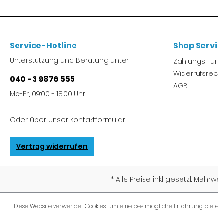
Service-Hotline
Shop Serv
Unterstützung und Beratung unter:
Zahlungs- 
Widerrufsrec
040 -3 9876 555
AGB
Mo-Fr, 09:00 - 18:00 Uhr
Oder über unser
Kontaktformular
.
Vertrag widerrufen
* Alle Preise inkl. gesetzl. Mehr
Diese Website verwendet Cookies, um eine bestmögliche Erfahrung biet