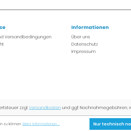
ice
Informationen
und Versandbedingungen
Über uns
ht
Datenschutz
Impressum
wertsteuer zzgl.
Versandkosten
und ggf. Nachnahmegebühren, w
Nur technisch n
en zu können.
Mehr Informationen ...