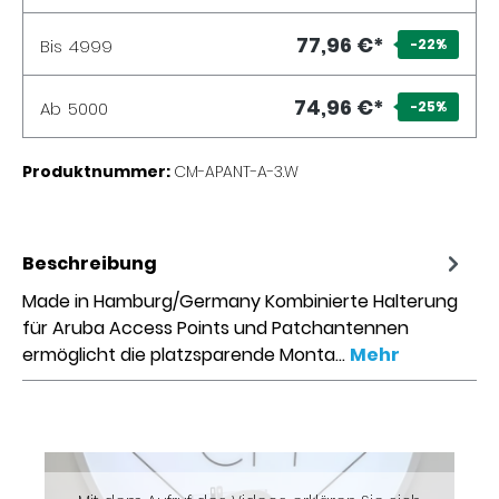
77,96 €*
Bis
4999
-22
%
74,96 €*
Ab
5000
-25
%
Produktnummer:
CM-APANT-A-3.W
Beschreibung
Made in Hamburg/Germany Kombinierte Halterung
für Aruba Access Points und Patchantennen
ermöglicht die platzsparende Monta…
Mehr