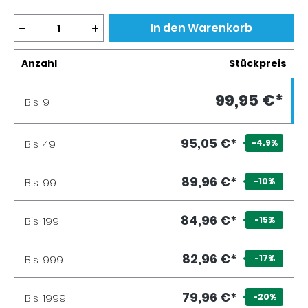
Produkt Anzahl: Gib den gewünschten Wer
In den Warenkorb
Anzahl
Stückpreis
99,95 €*
Bis
9
95,05 €*
Bis
49
-4.9
%
89,96 €*
Bis
99
-10
%
84,96 €*
Bis
199
-15
%
82,96 €*
Bis
999
-17
%
79,96 €*
Bis
1999
-20
%