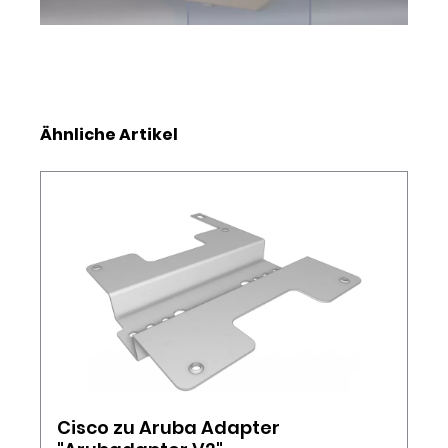
Produktgalerie überspringen
Ähnliche Artikel
Cisco zu Aruba Adapter