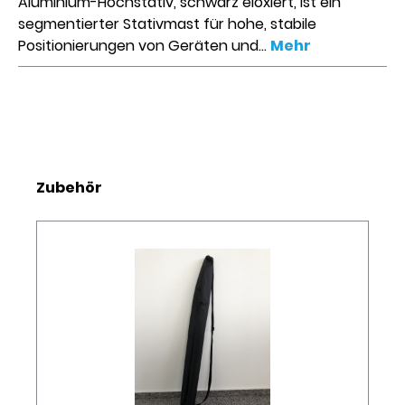
Aluminium-Hochstativ, schwarz eloxiert, ist ein
segmentierter Stativmast für hohe, stabile
Positionierungen von Geräten und…
Mehr
Produktgalerie überspringen
Zubehör