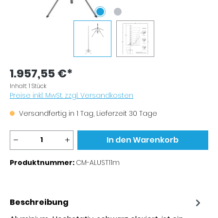
1.957,55 €*
Inhalt:
1 Stück
Preise inkl. MwSt. zzgl. Versandkosten
Versandfertig in 1 Tag, Lieferzeit 30 Tage
Produkt Anzahl: Gib den gewünschten Wer
In den Warenkorb
Produktnummer:
CM-ALUST11m
Beschreibung